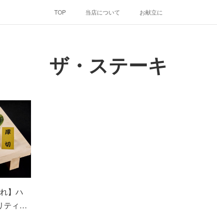
TOP
当店について
お献立に
ザ・ステーキ
れ】ハ
オリティ…