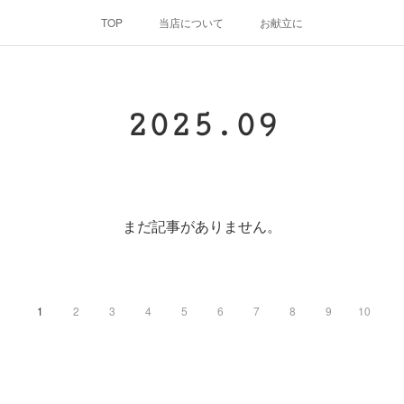
TOP
当店について
お献立に
2025
.
09
まだ記事がありません。
1
2
3
4
5
6
7
8
9
10