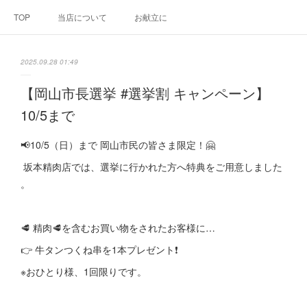
TOP
当店について
お献立に
2025.09.28 01:49
【岡山市長選挙 #選挙割 キャンペーン】
10/5まで
📢10/5（日）まで 岡山市民の皆さま限定！🤗
坂本精肉店では、選挙に行かれた方へ特典をご用意しました
。
🥩 精肉🥩を含むお買い物をされたお客様に…
👉 牛タンつくね串を1本プレゼント❗️
※おひとり様、1回限りです。