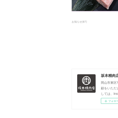
お知らせ
(
87
)
坂本精肉
岡山市東区
顧をいただき
しては、In
フォロ