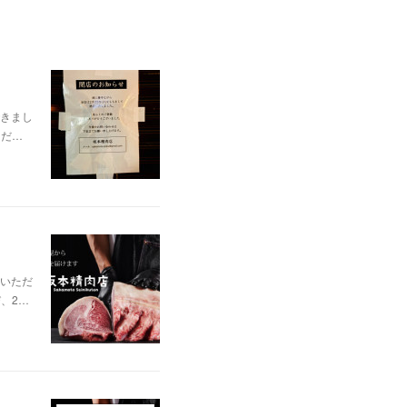
きまし
ただ…
いただ
、2…