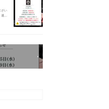
ござい
 通…