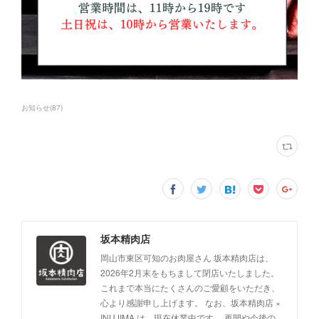
お知らせ
(
87
)
坂本精肉店
岡山市東区可知のお肉屋さん 坂本精肉店は、
2026年2月末をもちまして閉店いたしました。
これまで本当にたくさんのご愛顧をいただき、
心より感謝申し上げます。 なお、坂本精肉店 ×
INUJIMA は、現在休業中です。 再開や今後の