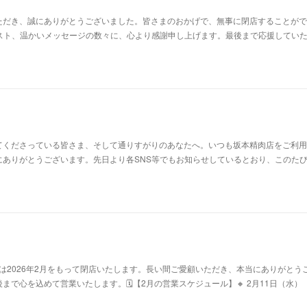
ただき、誠にありがとうございました。皆さまのおかげで、無事に閉店することがで
ポスト、温かいメッセージの数々に、心より感謝申し上げます。最後まで応援してい
てくださっている皆さま、そして通りすがりのあなたへ。いつも坂本精肉店をご利用
ありがとうございます。先日より各SNS等でもお知らせしているとおり、このたび
肉店は2026年2月をもって閉店いたします。長い間ご愛顧いただき、本当にありがとう
まで心を込めて営業いたします。🗓【2月の営業スケジュール】🔸 2月11日（水）