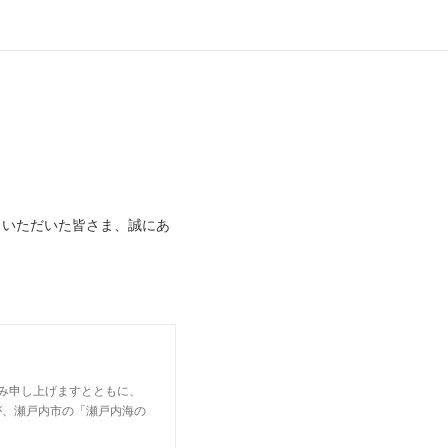
力いただいた皆さま、誠にあ
み申し上げますとともに、
が、瀬戸内市の「瀬戸内海の