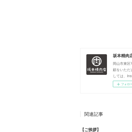
坂本精肉
岡山市東区
顧をいただき
しては、In
フォロ
関連記事
【ご挨拶】