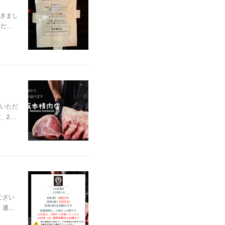
きまし
ただ…
いただ
、2…
ござい
 通…