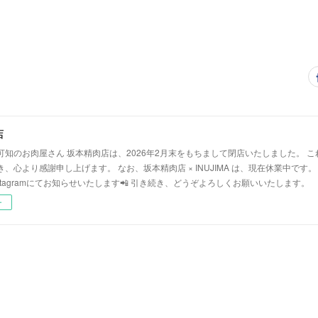
店
可知のお肉屋さん 坂本精肉店は、2026年2月末をもちまして閉店いたしました。 
、心より感謝申し上げます。 なお、坂本精肉店 × INUJIMA は、現在休業中です
stagramにてお知らせいたします📲 引き続き、どうぞよろしくお願いいたします。
ー