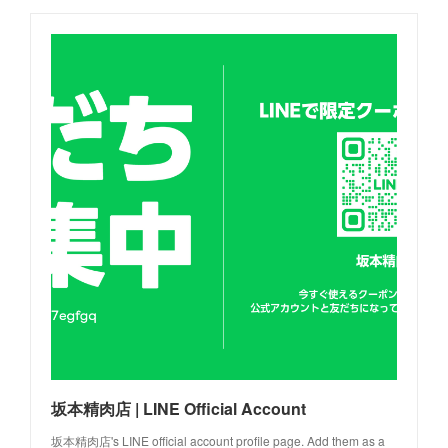
坂本精肉店 | LINE Official Account
坂本精肉店's LINE official account profile page. Add them as a