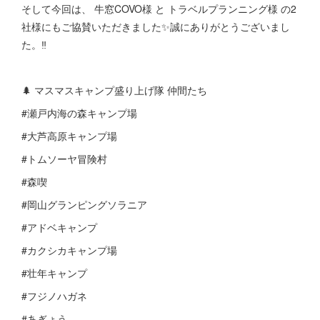
そして今回は、 牛窓COVO様 と トラベルプランニング様 の2
社様にもご協賛いただきました✨誠にありがとうございまし
た。‼️
🌲 マスマスキャンプ盛り上げ隊 仲間たち
#瀬戸内海の森キャンプ場
#大芦高原キャンプ場
#トムソーヤ冒険村
#森喫
#岡山グランピングソラニア
#アドベキャンプ
#カクシカキャンプ場
#壮年キャンプ
#フジノハガネ
#あぎょう