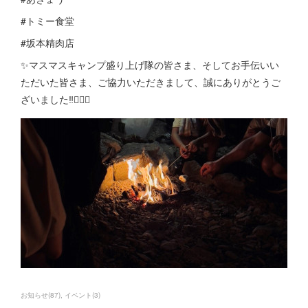
#トミー食堂
#坂本精肉店
✨マスマスキャンプ盛り上げ隊の皆さま、そしてお手伝いい
ただいた皆さま、ご協力いただきまして、誠にありがとうご
ざいました‼️🙇‍♀️✨
お知らせ
(
87
)
イベント
(
3
)